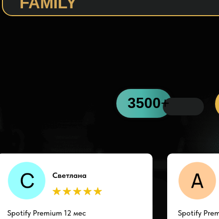
FAMILY
3
отзывов
500
+
3500
+
Светлана
Spotify Premium 12 мес
Spotify Pre