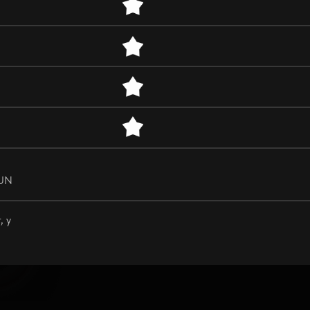
IUN
, у