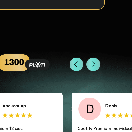
1300
+
отзывов
1300
+
Александр
Denis
mium 12 мес
Spotify Premium Individua