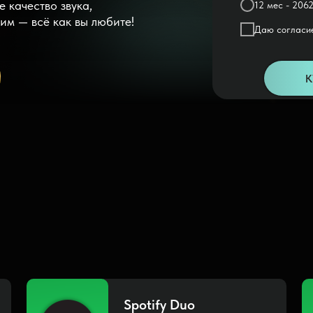
 качество звука,
12 мес - 2062
им — всё как вы любите!
Даю согласи
К
Spotify Duo