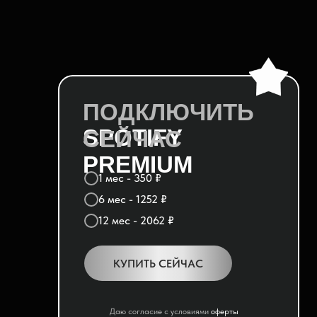
ПОДКЛЮЧИТЬ
SPOTIFY
СЕЙЧАС
PREMIUM
1 мес - 350 ₽
6 мес - 1252 ₽
12 мес - 2062 ₽
КУПИТЬ СЕЙЧАС
Даю согласие с условиями
оферты