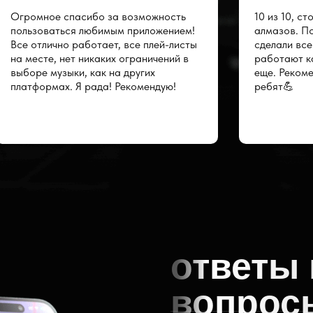
Огромное спасибо за возможность
10 из 10, ст
пользоваться любимым приложением!
алмазов. По
Все отлично работает, все плей-листы
сделали все
на месте, нет никаких ограничений в
работают к
выборе музыки, как на других
еще. Рекоме
платформах. Я рада! Рекомендую!
ребят💪
ответы 
вопрос