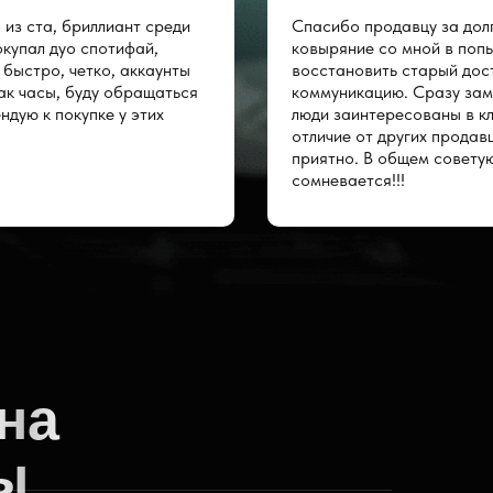
о из ста, бриллиант среди
Спасибо продавцу за дол
купал дуо спотифай,
ковыряние со мной в поп
 быстро, четко, аккаунты
восстановить старый дост
ак часы, буду обращаться
коммуникацию. Сразу зам
ндую к покупке у этих
люди заинтересованы в кл
отличие от других продав
приятно. В общем советую
сомневается!!!
на
ы